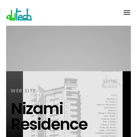
WEB SITE
Nizami
Residence