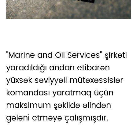
"Marine and Oil Services" şirkəti
yaradıldığı andan etibarən
yüxsək səviyyəli mütəxəssislər
komandası yaratmaq üçün
maksimum şəkildə əlindən
gələni etməyə çalışmışdır.