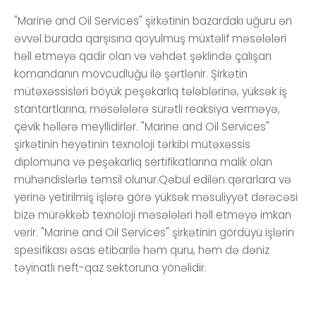
"Marine and Oil Services" şirkətinin bazardakı uğuru ən
əvvəl burada qarşısına qoyulmuş müxtəlif məsələləri
həll etməyə qadir olan və vəhdət şəklində çalışan
komandanın mövcudluğu ilə şərtlənir. Şirkətin
mütəxəssisləri böyük peşəkarlıq tələblərinə, yüksək iş
stantartlarına, məsələlərə sürətli reaksiya verməyə,
çevik həllərə meyllidirlər. "Marine and Oil Services"
şirkətinin heyətinin texnoloji tərkibi mütəxəssis
diplomuna və peşəkarlıq sertifikatlarına malik olan
mühəndislərlə təmsil olunur.Qəbul edilən qərarlara və
yerinə yetirilmiş işlərə görə yüksək məsuliyyət dərəcəsi
bizə mürəkkəb texnoloji məsələləri həll etməyə imkan
verir. "Marine and Oil Services" şirkətinin gördüyü işlərin
spesifikası əsas etibarilə həm quru, həm də dəniz
təyinatlı neft-qaz sektoruna yönəlidir.