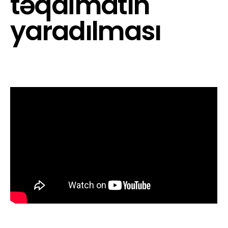
təqdimatın
yaradılması