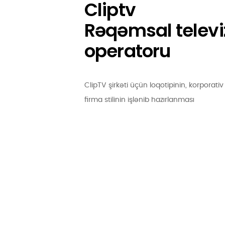
Cliptv
Rəqəmsal televi
operatoru
ClipTV şirkəti üçün loqotipinin, korporativ
firma stilinin işlənib hazırlanması