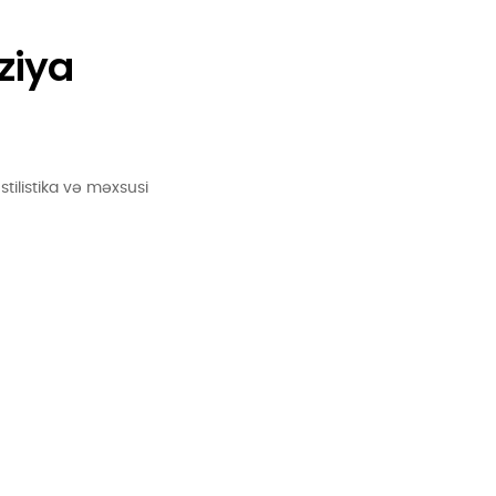
ziya
 stilistika və məxsusi