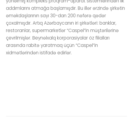
yönəlmiş kompleks proqram-aparat sistemlərindən ilk
addımlarını atmağa başlamışdır. Bu illər ərzində şirkətin
əməkdaşlarının sayı 30-dan 200 nəfərə qədər
çoxalmışdır. Artıq Azərbaycanın iri şirkətləri: banklar,
restoranlar, supermarketlər “Caspel”in müştərilərinə
çevrilmişlər. Beynəlxalq korporasiyalar öz filialları
arasında rabitə yaratmaq üçün “Caspel”in
xidmətlərindən istifadə edirlər.