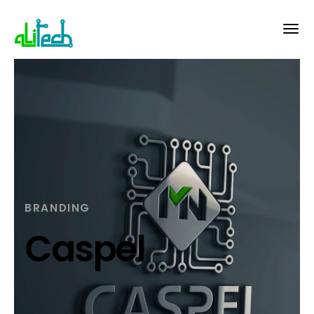
BRANDING
Caspel