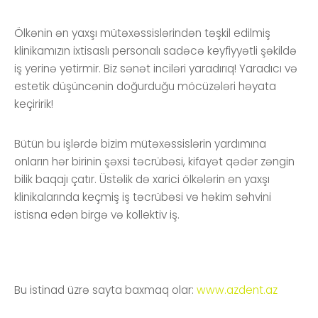
Ölkənin ən yaxşı mütəxəssislərindən təşkil edilmiş
klinikamızın ixtisaslı personalı sadəcə keyfiyyətli şəkildə
iş yerinə yetirmir. Biz sənət inciləri yaradırıq! Yaradıcı və
estetik düşüncənin doğurduğu möcüzələri həyata
keçiririk!
Bütün bu işlərdə bizim mütəxəssislərin yardımına
onların hər birinin şəxsi təcrübəsi, kifayət qədər zəngin
bilik baqajı çatır. Üstəlik də xarici ölkələrin ən yaxşı
klinikalarında keçmiş iş təcrübəsi və həkim səhvini
istisna edən birgə və kollektiv iş.
Bu istinad üzrə sayta baxmaq olar:
www.azdent.az