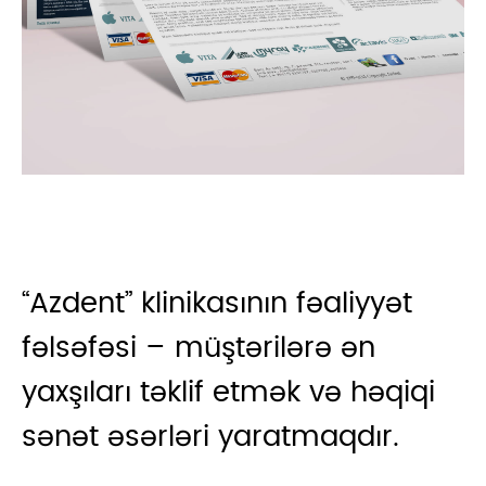
“Azdent” klinikasının fəaliyyət
fəlsəfəsi – müştərilərə ən
yaxşıları təklif etmək və həqiqi
sənət əsərləri yaratmaqdır.